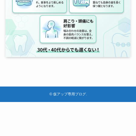
©
仮アップ専用ブログ.