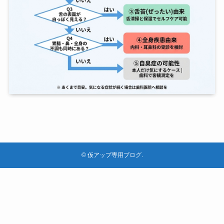
©
仮アップ専用ブログ.