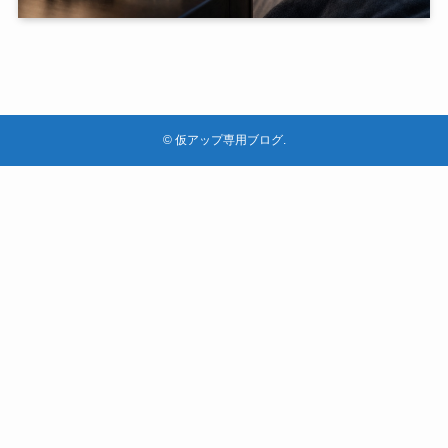
©
仮アップ専用ブログ.