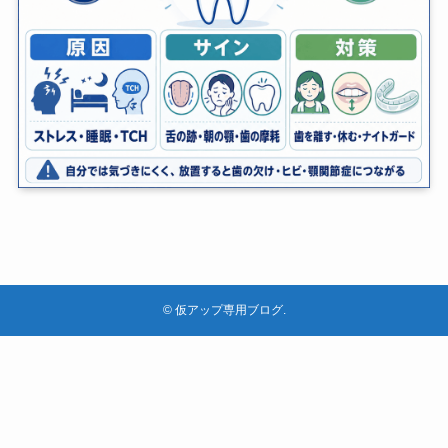
©
仮アップ専用ブログ.