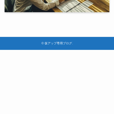
©
仮アップ専用ブログ.