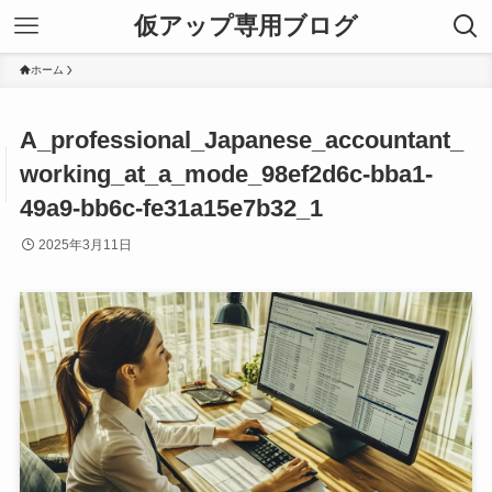
仮アップ専用ブログ
ホーム
A_professional_Japanese_accountant_
working_at_a_mode_98ef2d6c-bba1-
49a9-bb6c-fe31a15e7b32_1
2025年3月11日