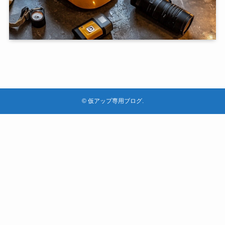
©
仮アップ専用ブログ.