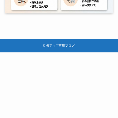
©
仮アップ専用ブログ.