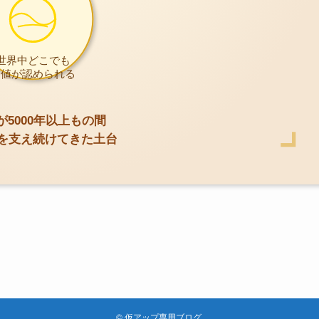
©
仮アップ専用ブログ.