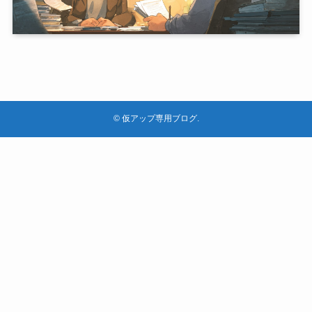
©
仮アップ専用ブログ.