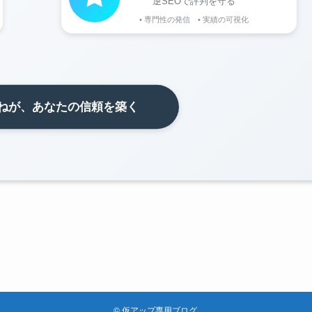
©
仮アップ専用ブログ.