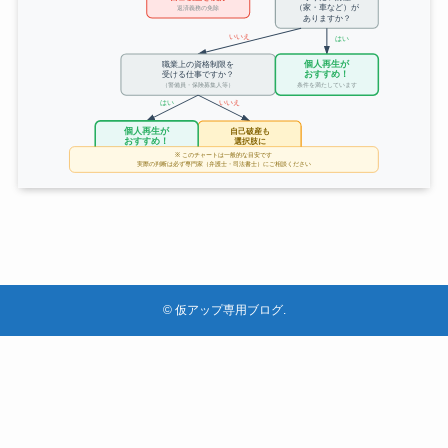
©
仮アップ専用ブログ.