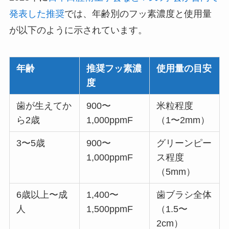
発表した推奨
では、年齢別のフッ素濃度と使用量
が以下のように示されています。
年齢
推奨フッ素濃
使用量の目安
度
歯が生えてか
900〜
米粒程度
ら2歳
1,000ppmF
（1〜2mm）
3〜5歳
900〜
グリーンピー
1,000ppmF
ス程度
（5mm）
6歳以上〜成
1,400〜
歯ブラシ全体
人
1,500ppmF
（1.5〜
2cm）